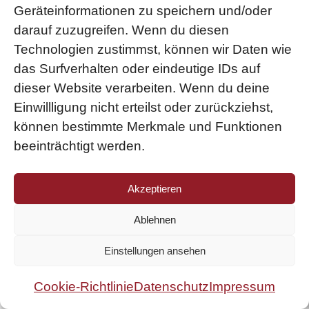
Geräteinformationen zu speichern und/oder
Ready to Shoot steht für professionelle,
darauf zuzugreifen. Wenn du diesen
praxisnahe und didaktisch fundierte Aus-
Technologien zustimmst, können wir Daten wie
und Fortbildung für Jägerinnen, Jäger und
das Surfverhalten oder eindeutige IDs auf
Waffenanwender.
dieser Website verarbeiten. Wenn du deine
Einwillligung nicht erteilst oder zurückziehst,
können bestimmte Merkmale und Funktionen
JETZT Termin anfragen
beeinträchtigt werden.
© 2026 ready-to-
AGBs
|
Akzeptieren
shoot
Datenschutz
|
Impressum
WhatsApp
Ablehnen
Einstellungen ansehen
Cookie-Richtlinie
Datenschutz
Impressum